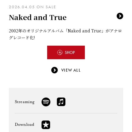
2026.04.05 ON SALE
2023.03.29 ON SALE
2022.10.19 ON SALE
2022.01.26 ON SALE
2021.08.05 ON SALE
Naked and True
UTAUTAI
Water Mirror
0
Something Great
2002年のオリジナルアルバム「Naked and True」がアナロ
▼購入サイトはこちらから
グレコード化!
https://hiro-SGR.lnk.to/0329UTAUTAI_BOX
DIGITAL
SHOP
▼「Discography」「Music&Me」の配信サイトはこちら
SHOP
から
SHOP
DIGITAL
https://hiro-SGR.lnk.to/DIMU_DLSTR
VIEW ALL
Streaming
Download