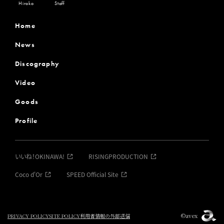
Hiroko
Staff
Home
News
Discography
Video
Goods
Profile
いいね！OKINAWA!
RISINGPRODUCTION
Coco d'Or
SPEED Official Site
©avex
PRIVACY POLICY
SITE POLICY
利用者情報の外部送信