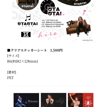
■クリアステッカーシート 1,500円
[サイズ]
B6(約182×128mm)
[素材]
PET